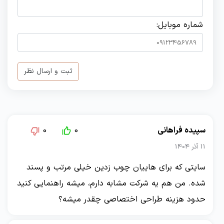
شماره موبایل:
ثبت و ارسال نظر
سپیده فراهانی
0
0
11 آذر 1404
سايتي كه براي هاييان چوب زدين خيلي مرتب و پسند
شده. من هم يه شرکت مشابه دارم، ميشه راهنمايي كنيد
حدود هزينه طراحي اختصاصي چقدر ميشه؟